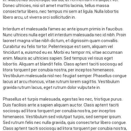
Donec ultricies, nisi sit amet mattis lacinia, tellus massa
consectetur libero, nec tempus mi sem at ligula. Nulla lobortis
libero arcu, ut viverra orci sollicitudin in.
Interdum et malesuada fames ac ante ipsum primis in faucibus.
Nunc ultrices nulla eget elit interdum malesuada nec id nibh. Proin
laoreet magna vitae nibh dictum, et dignissim quam convallis.
Curabitur eu felis tortor. Pellentesque est sem, aliquam vel
tincidunt a, euismod eu ex. Morbi eu tempor mi, vitae accumsan
enim. Mauris ac ultricies sapien. Sed tempus vel risus eget
lobortis. Aliquam at blandit felis. Class aptent taciti sociosqu ad
litora torquent per conubia nostra, per inceptos himenaeos.
Vestibulum malesuada nisl nec feugiat semper. Phasellus congue
lacus at arcu rhoncus, vitae rutrum lorem sagittis. Vestibulum
gravida rutrum lacus, eget rutrum dolor vulputate in.
Phasellus et turpis malesuada, egestas leo nec, tristique purus.
Duis facilisis ante a sapien aliquam auctor. Class aptent taciti
sociosqu ad litora torquent per conubia nostra, per inceptos
himenaeos. Vestibulum sed volutpat turpis, sed semper ipsum.
Sed rutrum felis nec nulla gravida, quis consectetur libero congue.
Class aptent taciti sociosqu ad litora torquent per conubia nostra,