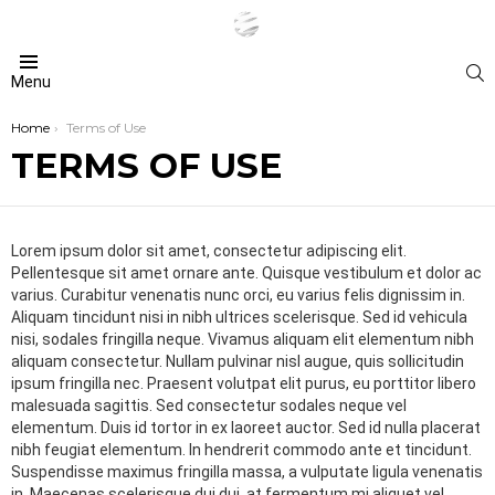
S
Menu
You are here:
Home
Terms of Use
TERMS OF USE
Lorem ipsum dolor sit amet, consectetur adipiscing elit.
Pellentesque sit amet ornare ante. Quisque vestibulum et dolor ac
varius. Curabitur venenatis nunc orci, eu varius felis dignissim in.
Aliquam tincidunt nisi in nibh ultrices scelerisque. Sed id vehicula
nisi, sodales fringilla neque. Vivamus aliquam elit elementum nibh
aliquam consectetur. Nullam pulvinar nisl augue, quis sollicitudin
ipsum fringilla nec. Praesent volutpat elit purus, eu porttitor libero
malesuada sagittis. Sed consectetur sodales neque vel
elementum. Duis id tortor in ex laoreet auctor. Sed id nulla placerat
nibh feugiat elementum. In hendrerit commodo ante et tincidunt.
Suspendisse maximus fringilla massa, a vulputate ligula venenatis
in. Maecenas scelerisque dui dui, at fermentum mi aliquet vel.