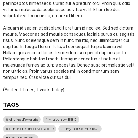
per inceptos himenaeos. Curabitur a pretium orci. Proin quis odio
vel urna malesuada scelerisque ac vitae velit. Etiam leo dui,
vulputate vel congue eu, ornare ut libero.
Aliquam id sapien et elit blandit pretium id nec leo. Sed sed dictum
mauris. Maecenas sed mauris consequat, lacinia purus et, sagittis
risus. Nunc scelerisque sem in nunc mattis, nec ullamcorper dui
sagittis. In feugiat lorem felis, ut consequat turpis lacinia vel.
Nullam quis enim ut lacus fermentum semper id dapibus justo.
Pellentesque habitant morbi tristique senectus et netus et
malesuada fames ac turpis egestas. Donec suscipit molestie velit
non ultricies. Proin varius sodales mi, in condimentum sem
tempus nec. Cras vitae cursus dui.
(Visited 1 times, 1 visits today)
TAGS
chaine d'énergie
maison en BBC
ombrière photovoltaique
tiny house intérieur
tiny house prix